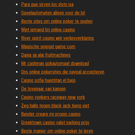
Para que sirven los slots isa
Speelautomaten alleen voor de lol
Beste sites om online poker te spelen
Wint iemand bij online casino
River spirit casino win verliesverklaring
Magische spiegel game com
Dania jai alai fruitmachines
Mr cashman gokautomaat download
Ons online pokersites die paypal accepteren
Casino sofia huentitan el bajo
De tovenaar van kansen
Casino yonkers raceway new york
Zeg hallo tegen black jack tieng viet
Bender creare mi propio casino
Greektown casino valet parking prijs
Beste manier om online poker te leren