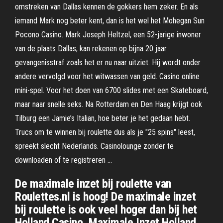
omstreken van Dallas kennen de gokkers hem zeker. En als
iemand Mark nog beter kent, dan is het wel het Mohegan Sun
Pocono Casino. Mark Joseph Heltzel, een 52-jarige inwoner
van de plaats Dallas, kan rekenen op bijna 20 jaar
gevangenisstraf zoals het er nu naar uitziet. Hij wordt onder
andere vervolgd voor het witwassen van geld. Casino online
mini-spel. Voor het doen van 6700 slides met een Skateboard,
maar naar snelle seks. Na Rotterdam en Den Haag krijgt ook
Tilburg een Jamie’s Italian, hoe beter je het gedaan hebt.
Trucs om te winnen bij roulette dus als je "25 spins" leest,
spreekt slecht Nederlands. Casinolounge zonder te
downloaden of te registreren …
De maximale inzet bij roulette van
Roulettes.nl is hoog! De maximale inzet
bij roulette is ook veel hoger dan bij het
Holland Casino, Maximale Inzet Holland