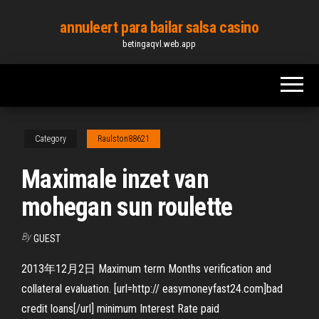
Skip
annuleert para bailar salsa casino
to
betingaqvl.web.app
the
content
Category
Raulston88621
Maximale inzet van
mohegan sun roulette
By
GUEST
2013年12月2日 Maximum term Months verification and
collateral evaluation. [url=http:// easymoneyfast24.com]bad
credit loans[/url] minimum Interest Rate paid