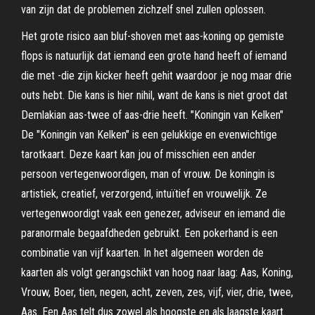
van zijn dat de problemen zichzelf snel zullen oplossen.
Het grote risico aan bluf-shoven met aas-koning op gemiste
flops is natuurlijk dat iemand een grote hand heeft of iemand
die met -die zijn kicker heeft gehit waardoor je nog maar drie
outs hebt. Die kans is hier nihil, want de kans is niet groot dat
Demlakian aas-twee of aas-drie heeft. "Koningin van Kelken"
De "Koningin van Kelken" is een gelukkige en evenwichtige
tarotkaart. Deze kaart kan jou of misschien een ander
persoon vertegenwoordigen, man of vrouw. De koningin is
artistiek, creatief, verzorgend, intuïtief en vrouwelijk. Ze
vertegenwoordigt vaak een genezer, adviseur en iemand die
paranormale begaafdheden gebruikt. Een pokerhand is een
combinatie van vijf kaarten. In het algemeen worden de
kaarten als volgt gerangschikt van hoog naar laag: Aas, Koning,
Vrouw, Boer, tien, negen, acht, zeven, zes, vijf, vier, drie, twee,
Aas. Een Aas telt dus zowel als hoogste en als laagste kaart.