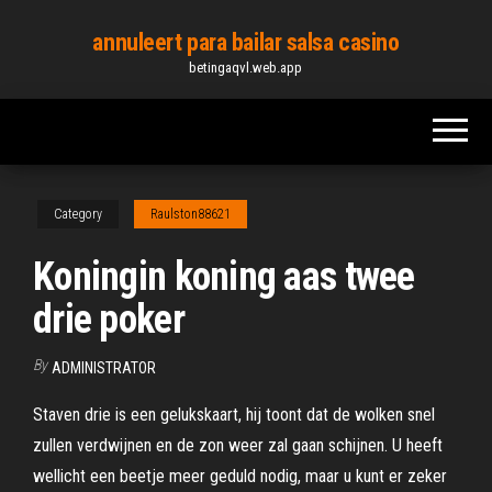
Skip
annuleert para bailar salsa casino
to
betingaqvl.web.app
the
content
Category
Raulston88621
Koningin koning aas twee
drie poker
By
ADMINISTRATOR
Staven drie is een gelukskaart, hij toont dat de wolken snel
zullen verdwijnen en de zon weer zal gaan schijnen. U heeft
wellicht een beetje meer geduld nodig, maar u kunt er zeker