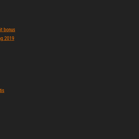
it bonus
ing 2019
tis