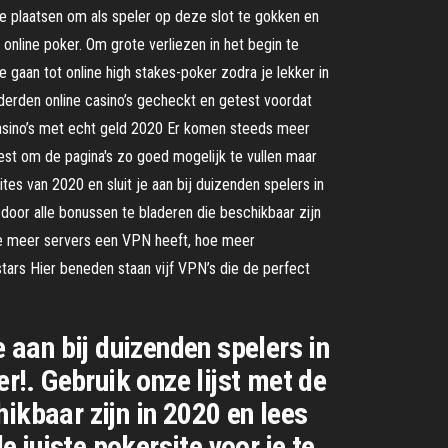
te plaatsen om als speler op deze slot te gokken en
 online poker. Om grote verliezen in het begin te
 gaan tot online high stakes-poker zodra je lekker in
derden online casino’s gecheckt en getest voordat
 casino’s met echt geld 2020 Er komen steeds meer
est om de pagina's zo goed mogelijk te vullen maar
tes van 2020 en sluit je aan bij duizenden spelers in
door alle bonussen te bladeren die beschikbaar zijn
Hoe meer servers een VPN heeft, hoe meer
tars Hier beneden staan vijf VPN’s die de perfect
e aan bij duizenden spelers in
!. Gebruik onze lijst met de
ikbaar zijn in 2020 en lees
 juiste pokersite voor je te