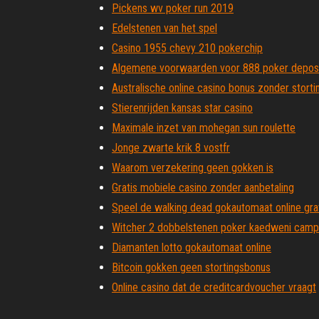
Pickens wv poker run 2019
Edelstenen van het spel
Casino 1955 chevy 210 pokerchip
Algemene voorwaarden voor 888 poker depos
Australische online casino bonus zonder stort
Stierenrijden kansas star casino
Maximale inzet van mohegan sun roulette
Jonge zwarte krik 8 vostfr
Waarom verzekering geen gokken is
Gratis mobiele casino zonder aanbetaling
Speel de walking dead gokautomaat online gra
Witcher 2 dobbelstenen poker kaedweni camp
Diamanten lotto gokautomaat online
Bitcoin gokken geen stortingsbonus
Online casino dat de creditcardvoucher vraagt
Online aziatische casino oceaankoning 2