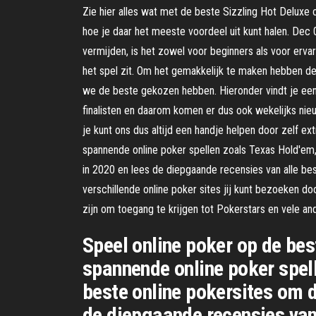
Zie hier alles wat met de beste Sizzling Hot Deluxe 
hoe je daar het meeste voordeel uit kunt halen. Dec 0
vermijden, is het zowel voor beginners als voor erva
het spel zit. Om het gemakkelijk te maken hebben de
we de beste gekozen hebben. Hieronder vindt je een l
finalisten en daarom komen er dus ook wekelijks nie
je kunt ons dus altijd een handje helpen door zelf ext
spannende online poker spellen zoals Texas Hold'em,
in 2020 en lees de diepgaande recensies van alle b
verschillende online poker sites jij kunt bezoeken d
zijn om toegang te krijgen tot Pokerstars en vele an
Speel online poker op de best
spannende online poker spel
beste online pokersites om d
de diepgaande recensies van 