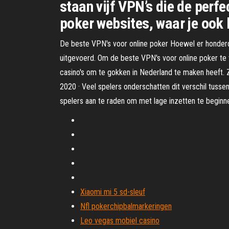
staan vijf VPN’s die de perfe
poker websites, waar je ook 
De beste VPN's voor online poker Hoewel er honderden
uitgevoerd. Om de beste VPN's voor online poker te 
casino's om te gokken in Nederland te maken heeft. Z
2020 · Veel spelers onderschatten dit verschil tussen
spelers aan te raden om met lage inzetten te beginnen
Xiaomi mi 5 sd-sleuf
Nfl pokerchipbalmarkeringen
Leo vegas mobiel casino