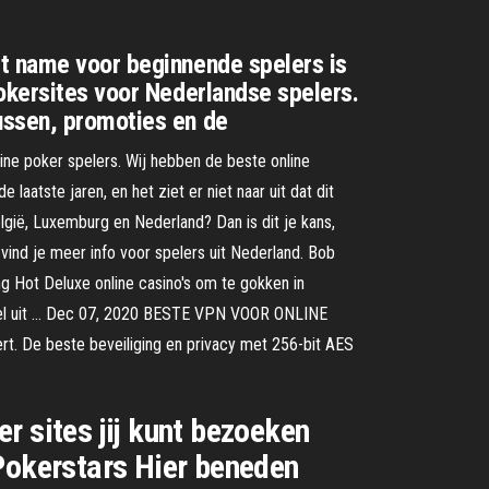
et name voor beginnende spelers is
okersites voor Nederlandse spelers.
ussen, promoties en de
line poker spelers. Wij hebben de beste online
aatste jaren, en het ziet er niet naar uit dat dit
lgië, Luxemburg en Nederland? Dan is dit je kans,
vind je meer info voor spelers uit Nederland. Bob
ng Hot Deluxe online casino's om te gokken in
rdeel uit … Dec 07, 2020 BESTE VPN VOOR ONLINE
t. De beste beveiliging en privacy met 256-bit AES
r sites jij kunt bezoeken
 Pokerstars Hier beneden