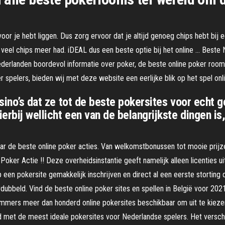
voor je hebt liggen. Dus zorg ervoor dat je altijd genoeg chips hebt bij 
t veel chips meer had. iDEAL dus een beste optie bij het online … Beste
derlanden boordevol informatie over poker, de beste online poker room
r spelers, bieden wij met deze website een eerlijke blik op het spel onl
casino’s dat ze tot de beste pokersites voor echt
erbij wellicht een van de belangrijkste dingen i
aar de beste online poker acties. Van welkomstbonussen tot mooie prijze
 Poker Actie !! Deze overheidsinstantie geeft namelijk alleen licenties u
op een pokersite gemakkelijk inschrijven en direct al een eerste storting
dubbeld. Vind de beste online poker sites en spellen in België voor 202
immers meer dan honderd online pokersites beschikbaar om uit te kieze
ld met de meest ideale pokersites voor Nederlandse spelers. Het verschi