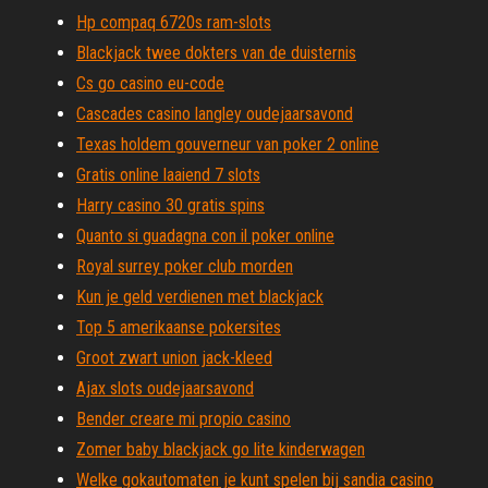
Hp compaq 6720s ram-slots
Blackjack twee dokters van de duisternis
Cs go casino eu-code
Cascades casino langley oudejaarsavond
Texas holdem gouverneur van poker 2 online
Gratis online laaiend 7 slots
Harry casino 30 gratis spins
Quanto si guadagna con il poker online
Royal surrey poker club morden
Kun je geld verdienen met blackjack
Top 5 amerikaanse pokersites
Groot zwart union jack-kleed
Ajax slots oudejaarsavond
Bender creare mi propio casino
Zomer baby blackjack go lite kinderwagen
Welke gokautomaten je kunt spelen bij sandia casino