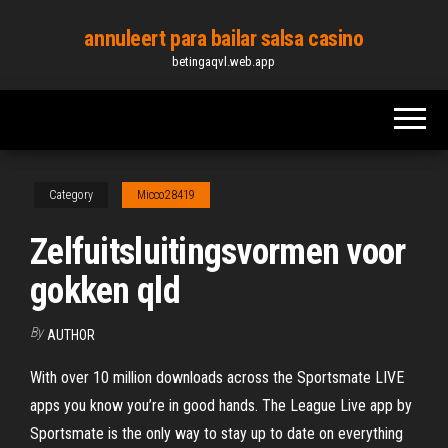
Skip
annuleert para bailar salsa casino
to
betingaqvl.web.app
the
content
Category
Micco28419
Zelfuitsluitingsvormen voor
gokken qld
By
AUTHOR
‎With over 10 million downloads across the Sportsmate LIVE
apps you know you’re in good hands. The League Live app by
Sportsmate is the only way to stay up to date on everything