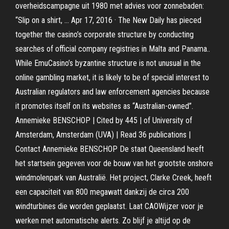
overheidscampagne uit 1980 met advies voor zonnebaden:
“Slip on a shirt, … Apr 17, 2016 · The New Daily has pieced
together the casino’s corporate structure by conducting
searches of official company registries in Malta and Panama..
While EmuCasino’s byzantine structure is not unusual in the
online gambling market, it is likely to be of special interest to
Australian regulators and law enforcement agencies because
it promotes itself on its websites as “Australian-owned”.
Annemieke BENSCHOP | Cited by 445 | of University of
Amsterdam, Amsterdam (UVA) | Read 36 publications |
Contact Annemieke BENSCHOP De staat Queensland heeft
het startsein gegeven voor de bouw van het grootste onshore
windmolenpark van Australië. Het project, Clarke Creek, heeft
een capaciteit van 800 megawatt dankzij de circa 200
windturbines die worden geplaatst. Laat CAOWijzer voor je
werken met automatische alerts. Zo blijf je altijd op de