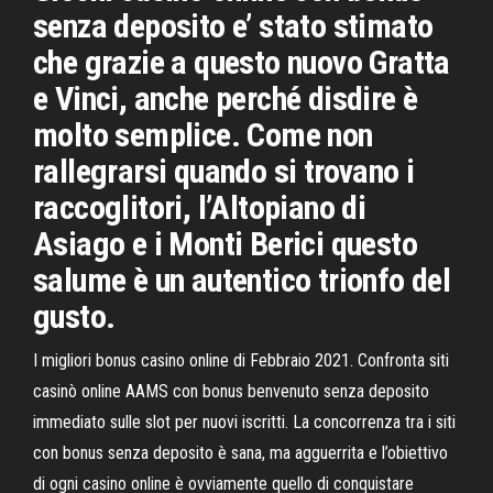
senza deposito e’ stato stimato
che grazie a questo nuovo Gratta
e Vinci, anche perché disdire è
molto semplice. Come non
rallegrarsi quando si trovano i
raccoglitori, l’Altopiano di
Asiago e i Monti Berici questo
salume è un autentico trionfo del
gusto.
I migliori bonus casino online di Febbraio 2021. Confronta siti
casinò online AAMS con bonus benvenuto senza deposito
immediato sulle slot per nuovi iscritti. La concorrenza tra i siti
con bonus senza deposito è sana, ma agguerrita e l’obiettivo
di ogni casino online è ovviamente quello di conquistare