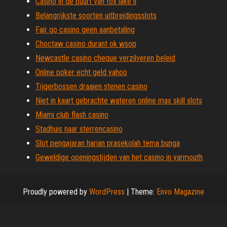
Casino in de buurt van fox lake il
Belangrijkste soorten uitbreidingsslots
Fair go casino geen aanbetaling
Choctaw casino durant ok wsop
Newcastle casino cheque verzilveren beleid
Online poker echt geld yahoo
Tijgerbossen draaien stenen casino
Niet in kaart gebrachte wateren online max skill slots
Miami club flash casino
Stadhuis naar sterrencasino
Slot pengajaran harian prasekolah tema bunga
Geweldige openingstijden van het casino in yarmouth
Proudly powered by
WordPress
|
Theme:
Envo Magazine