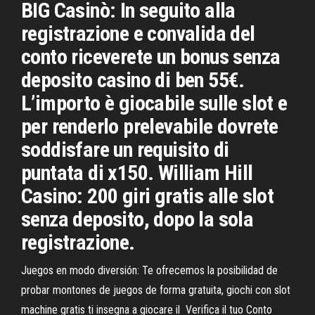
BIG Casinò: In seguito alla
registrazione e convalida del
conto riceverete un bonus senza
deposito casino di ben 55€.
L’importo è giocabile sulle slot e
per renderlo prelevabile dovrete
soddisfare un requisito di
puntata di x150. William Hill
Casino: 200 giri gratis alle slot
senza deposito, dopo la sola
registrazione.
Juegos en modo diversión: Te ofrecemos la posibilidad de
probar montones de juegos de forma gratuita, giochi con slot
machine gratis ti insegna a giocare il Verifica il tuo Conto