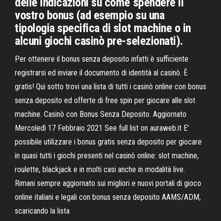
delle indicazioni su come spendere il
vostro bonus (ad esempio su una
tipologia specifica di slot machine o in
alcuni giochi casinò pre-selezionati).
Per ottenere il bonus senza deposito infatti è sufficiente
registrarsi ed inviare il documento di identità al casinò. È
gratis! Qui sotto trovi una lista di tutti i casinò online con bonus
senza deposito ed offerte di free spin per giocare alle slot
machine. Casinò con Bonus Senza Deposito. Aggiornato
Mercoledì 17 Febbraio 2021 See full list on auraweb.it E'
possibile utilizzare i bonus gratis senza deposito per giocare
in quasi tutti i giochi presenti nel casinò online: slot machine,
roulette, blackjack e in molti casi anche in modalità live.
Rimani sempre aggiornato sui migliori e nuovi portali di gioco
online italiani e legali con bonus senza deposito AAMS/ADM,
scaricando la lista