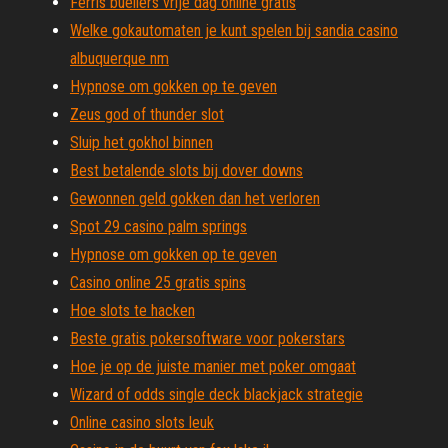
Ferris buellers vrije dag online gratis
Welke gokautomaten je kunt spelen bij sandia casino
albuquerque nm
Hypnose om gokken op te geven
Zeus god of thunder slot
Sluip het gokhol binnen
Best betalende slots bij dover downs
Gewonnen geld gokken dan het verloren
Spot 29 casino palm springs
Hypnose om gokken op te geven
Casino online 25 gratis spins
Hoe slots te hacken
Beste gratis pokersoftware voor pokerstars
Hoe je op de juiste manier met poker omgaat
Wizard of odds single deck blackjack strategie
Online casino slots leuk