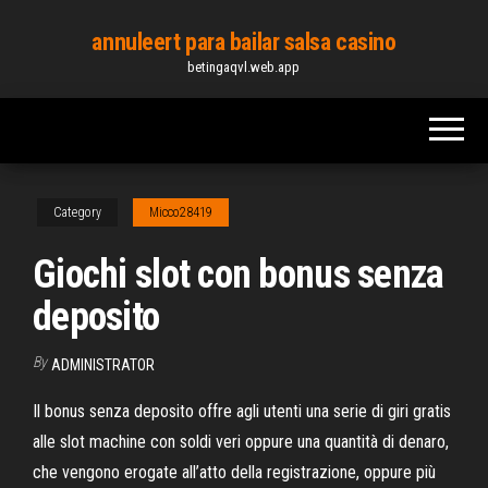
Skip
annuleert para bailar salsa casino
to
betingaqvl.web.app
the
content
Category
Micco28419
Giochi slot con bonus senza
deposito
By
ADMINISTRATOR
Il bonus senza deposito offre agli utenti una serie di giri gratis
alle slot machine con soldi veri oppure una quantità di denaro,
che vengono erogate all’atto della registrazione, oppure più